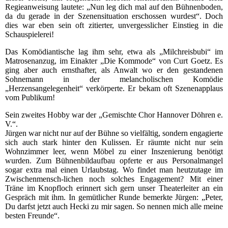
Regieanweisung lautete: „Nun leg dich mal auf den Bühnenboden,
da du gerade in der Szenensituation erschossen wurdest“. Doch
dies war eben sein oft zitierter, unvergesslicher Einstieg in die
Schauspielerei!
Das Komödiantische lag ihm sehr, etwa als „Milchreisbubi“ im
Matrosenanzug, im Einakter „Die Kommode“ von Curt Goetz. Es
ging aber auch ernsthafter, als Anwalt wo er den gestandenen
Sohnemann in der melancholischen Komödie
„Herzensangelegenheit“ verkörperte. Er bekam oft Szenenapplaus
vom Publikum!
Sein zweites Hobby war der „Gemischte Chor Hannover Döhren e.
V.“.
Jürgen war nicht nur auf der Bühne so vielfältig, sondern engagierte
sich auch stark hinter den Kulissen. Er räumte nicht nur sein
Wohnzimmer leer, wenn Möbel zu einer Inszenierung benötigt
wurden. Zum Bühnenbildaufbau opferte er aus Personalmangel
sogar extra mal einen Urlaubstag. Wo findet man heutzutage im
Zwischenmensch-lichen noch solches Engagement? Mit einer
Träne im Knopfloch erinnert sich gern unser Theaterleiter an ein
Gespräch mit ihm. In gemütlicher Runde bemerkte Jürgen: „Peter,
Du darfst jetzt auch Hecki zu mir sagen. So nennen mich alle meine
besten Freunde“.