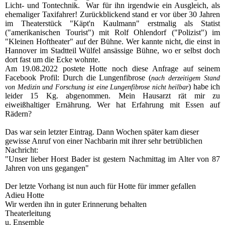
Licht- und Tontechnik. War für ihn irgendwie ein Ausgleich, als
ehemaliger Taxifahrer! Zurückblickend stand er vor über 30 Jahren
im Theaterstück "Käpt'n Kaulmann" erstmalig als Statist
("amerikanischen Tourist") mit Rolf Ohlendorf ("Polizist") im
"Kleinen Hoftheater" auf der Bühne. Wer kannte nicht, die einst in
Hannover im Stadtteil Wülfel ansässige Bühne, wo er selbst doch
dort fast um die Ecke wohnte.
Am 19.08.2022 postete Hotte noch diese Anfrage auf seinem
Facebook Profil: Durch die Lungenfibrose (
nach derzeitigem Stand
) habe ich
von Medizin und Forschung ist eine Lungenfibrose nicht heilbar
leider 15 Kg. abgenommen. Mein Hausarzt rät mir zu
eiweißhaltiger Ernährung. Wer hat Erfahrung mit Essen auf
Rädern?
Das war sein letzter Eintrag. Dann Wochen später kam dieser
gewisse Anruf von einer Nachbarin mit ihrer sehr betrüblichen
Nachricht:
"Unser lieber Horst Bader ist gestern Nachmittag im Alter von 87
Jahren von uns gegangen"
Der letzte Vorhang ist nun auch für Hotte für immer gefallen
Adieu Hotte
Wir werden ihn in guter Erinnerung behalten
Theaterleitung
u. Ensemble