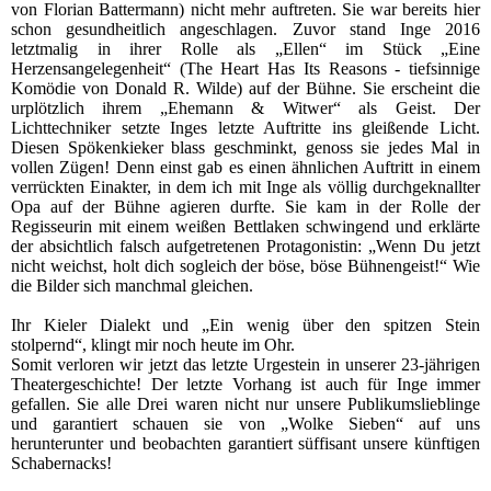
von Florian Battermann) nicht mehr auftreten. Sie war bereits hier
schon gesundheitlich angeschlagen. Zuvor stand Inge 2016
letztmalig in ihrer Rolle als „Ellen“ im Stück „Eine
Herzensangelegenheit“ (The Heart Has Its Reasons - tiefsinnige
Komödie von Donald R. Wilde) auf der Bühne. Sie erscheint die
urplötzlich ihrem „Ehemann & Witwer“ als Geist. Der
Lichttechniker setzte Inges letzte Auftritte ins gleißende Licht.
Diesen Spökenkieker blass geschminkt, genoss sie jedes Mal in
vollen Zügen! Denn einst gab es einen ähnlichen Auftritt in einem
verrückten Einakter, in dem ich mit Inge als völlig durchgeknallter
Opa auf der Bühne agieren durfte. Sie kam in der Rolle der
Regisseurin mit einem weißen Bettlaken schwingend und erklärte
der absichtlich falsch aufgetretenen Protagonistin: „Wenn Du jetzt
nicht weichst, holt dich sogleich der böse, böse Bühnengeist!“ Wie
die Bilder sich manchmal gleichen.
Ihr Kieler Dialekt und „Ein wenig über den spitzen Stein
stolpernd“, klingt mir noch heute im Ohr.
Somit verloren wir jetzt das letzte Urgestein in unserer 23-jährigen
Theatergeschichte! Der letzte Vorhang ist auch für Inge immer
gefallen. Sie alle Drei waren nicht nur unsere Publikumslieblinge
und garantiert schauen sie von „Wolke Sieben“ auf uns
herunterunter und beobachten garantiert süffisant unsere künftigen
Schabernacks!