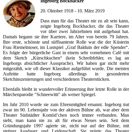
Ingeborg Bockhacker
20. Oktober 1918 - 10. März 2019
Dass man für das Theater nie zu alt sein kann,
zeigte Ingeborg Bockhacker, die das Theater
vor über zwei Jahrzehnten mit aufgebaut hat.
Damals begann sie ihre Karriere, im Alter von bereits 79 Jahren.
Ihre erste, schönste und süffisanteste Rolle war die der Küsterin
Frau Riemelmoser, im Lustspiel „Graf Balduin der edle Spender“.
Es folgte der bürgerliche Gast in einem sehr vornehmen Café mit
dem Sketch „Kürschkuchen“ (kein Schreibfehler, es lag an
Ingeborgs absichtlicher Aussprache). Wir haben gar nicht mehr
mitgezählt, wie oft dieser Klassiker aufgeführt wurde. Die meisten
Auftritte hatte Ingeborg allerdings in gesonderten
Sketchinszenierungen und verschiedenen Theaterstücken.
Ebenfalls bleibt in wundervoller Erinnerung ihre letzte Rolle in der
Märchenparodie "Schneewitti" als weiser Spiegel.
Im Jahr 2010 wurde sie zum Ehrenmitglied ernannt. Ingeborg trat
zwar im 90. Lebensjahr von der aktiven Bühne ab, war aber dem
Theater Südstädter Komöd’chen noch immer verbunden. Man
sieht, man kann nie zu alt für etwas Neues sein. Seit dem
Gründungsjahr 1997 agierte sie, nicht nur auf der Bühne, mit
stetiger Ausdauer und Leidenschaft. Sie prägte das Theater