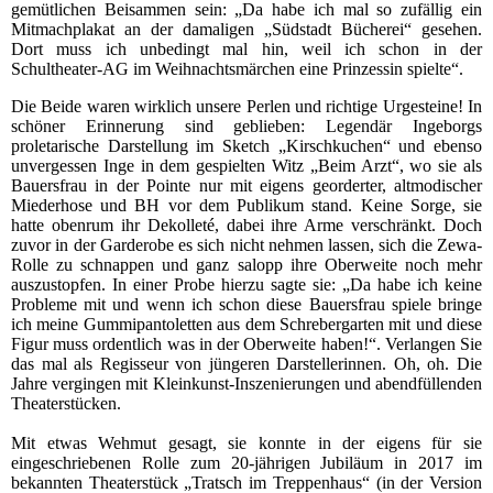
gemütlichen Beisammen sein: „Da habe ich mal so zufällig ein
Mitmachplakat an der damaligen „Südstadt Bücherei“ gesehen.
Dort muss ich unbedingt mal hin, weil ich schon in der
Schultheater-AG im Weihnachtsmärchen eine Prinzessin spielte“.
Die Beide waren wirklich unsere Perlen und richtige Urgesteine! In
schöner Erinnerung sind geblieben: Legendär Ingeborgs
proletarische Darstellung im Sketch „Kirschkuchen“ und ebenso
unvergessen Inge in dem gespielten Witz „Beim Arzt“, wo sie als
Bauersfrau in der Pointe nur mit eigens georderter, altmodischer
Miederhose und BH vor dem Publikum stand. Keine Sorge, sie
hatte obenrum ihr Dekolleté, dabei ihre Arme verschränkt. Doch
zuvor in der Garderobe es sich nicht nehmen lassen, sich die Zewa-
Rolle zu schnappen und ganz salopp ihre Oberweite noch mehr
auszustopfen. In einer Probe hierzu sagte sie: „Da habe ich keine
Probleme mit und wenn ich schon diese Bauersfrau spiele bringe
ich meine Gummipantoletten aus dem Schrebergarten mit und diese
Figur muss ordentlich was in der Oberweite haben!“. Verlangen Sie
das mal als Regisseur von jüngeren Darstellerinnen. Oh, oh. Die
Jahre vergingen mit Kleinkunst-Inszenierungen und abendfüllenden
Theaterstücken.
Mit etwas Wehmut gesagt, sie konnte in der eigens für sie
eingeschriebenen Rolle zum 20-jährigen Jubiläum in 2017 im
bekannten Theaterstück „Tratsch im Treppenhaus“ (in der Version